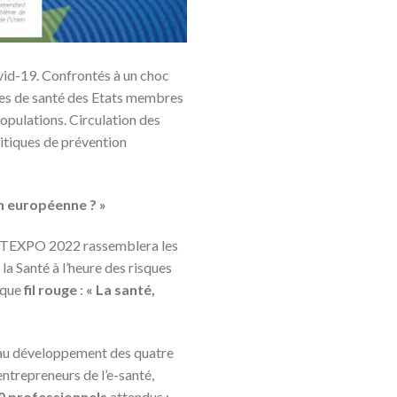
ovid-19. Confrontés à un choc
èmes de santé des Etats membres
opulations. Circulation des
litiques de prévention
on européenne ? »
ANTEXPO 2022 rassemblera les
la Santé à l’heure des risques
ique
fil rouge
:
« La santé,
r au développement des quatre
entrepreneurs de l’e-santé,
0 professionnels
attendus :