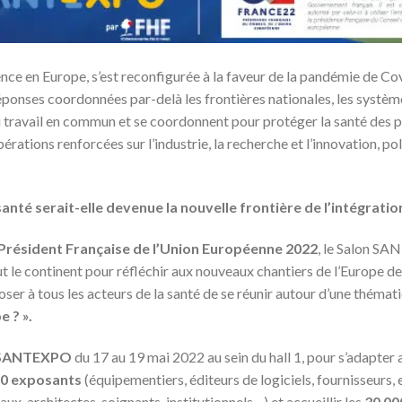
idence en Europe, s’est reconfigurée à la faveur de la pandémie de C
réponses coordonnées par-delà les frontières nationales, les syst
u travail en commun et se coordonnent pour protéger la santé des p
rations renforcées sur l’industrie, la recherche et l’innovation, po
 santé serait-elle devenue la nouvelle frontière de l’intégrati
a Président Française de l’Union Européenne 2022
, le Salon S
t le continent pour réfléchir aux nouveaux chantiers de l’Europe de 
er à tous les acteurs de la santé de se réunir autour d’une thémat
e ? ».
SANTEXPO
du 17 au 19 mai 2022 au sein du hall 1, pour s’adapte
0 exposants
(équipementiers, éditeurs de logiciels, fournisseurs, 
ux, architectes, soignants, institutionnels…) et accueillir les
30 00