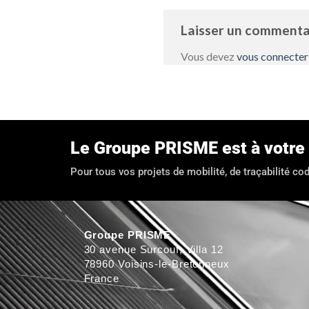
Laisser un comment
Vous devez
vous connecter
Le Groupe PRISME est à votre 
Pour tous vos projets de mobilité, de traçabilité c
Groupe PRISME
30 avenue Surcouf, Villa 12
78960 Voisins-le-Bretonneux
France