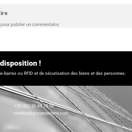
aire
pour publier un commentaire.
disposition !
ode-barres ou RFID et de sécurisation des biens et des personnes.
+33 (0)1 30 44 78 78
contact@groupeprisme.com