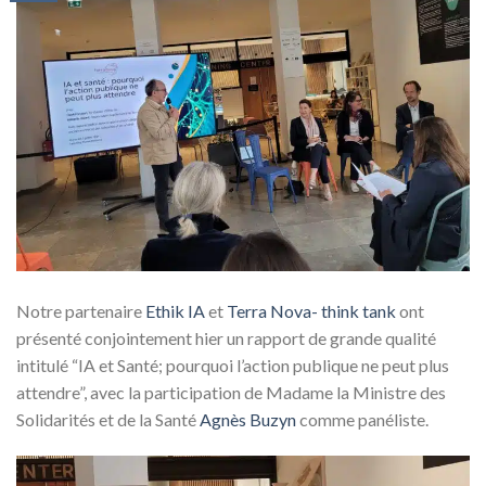
Notre partenaire
Ethik IA
et
Terra Nova- think tank
ont
présenté conjointement hier un rapport de grande qualité
intitulé “IA et Santé; pourquoi l’action publique ne peut plus
attendre”, avec la participation de Madame la Ministre des
Solidarités et de la Santé
Agnès Buzyn
comme panéliste.