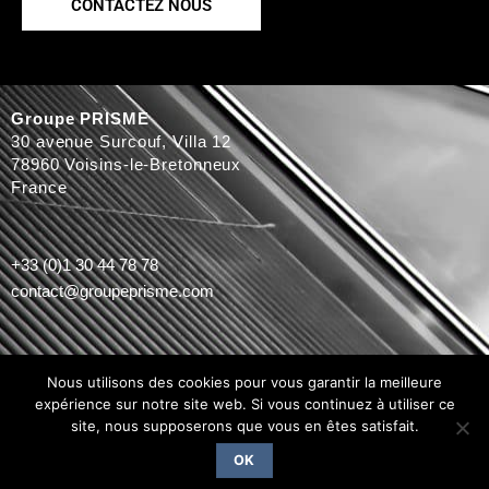
CONTACTEZ NOUS
Groupe PRISME
30 avenue Surcouf, Villa 12
78960 Voisins-le-Bretonneux
France
+33 (0)1 30 44 78 78
contact@groupeprisme.com
Nous suivre
Nous utilisons des cookies pour vous garantir la meilleure
expérience sur notre site web. Si vous continuez à utiliser ce
site, nous supposerons que vous en êtes satisfait.
OK
Mentions légales
–
Conditions d’utilisation