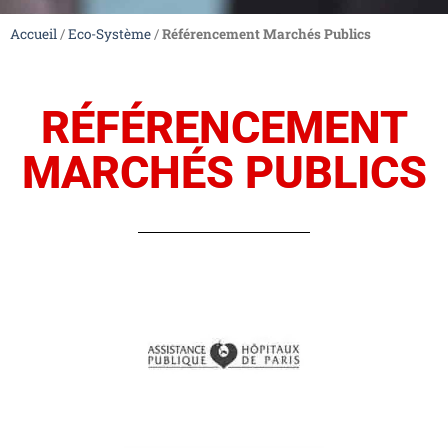
Accueil
/
Eco-Système
/
Référencement Marchés Publics
L'Éco-
Système du
RÉFÉRENCEMENT
Groupe
MARCHÉS PUBLICS
PRISME